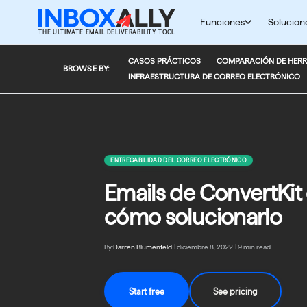
Saltar
al
Funciones
Solucion
THE ULTIMATE EMAIL DELIVERABILITY TOOL
contenido
CASOS PRÁCTICOS
COMPARACIÓN DE HERR
BROWSE BY:
INFRAESTRUCTURA DE CORREO ELECTRÓNICO
ENTREGABILIDAD DEL CORREO ELECTRÓNICO
Emails de ConvertKit
cómo solucionarlo
By:
Darren Blumenfeld
|
diciembre 8, 2022
|
9 min read
Start free
See pricing