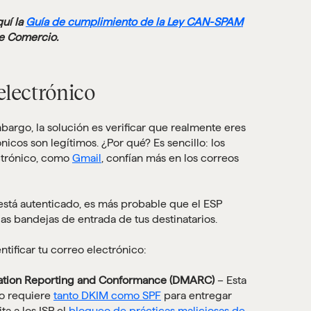
uí la
Guía de cumplimiento de la Ley CAN-SPAM
e Comercio.
electrónico
argo, la solución es verificar que realmente eres
nicos son legítimos. ¿Por qué? Es sencillo: los
ctrónico, como
Gmail
, confían más en los correos
 está autenticado, es más probable que el ESP
as bandejas de entrada de tus destinatarios.
tificar tu correo electrónico:
ation Reporting and Conformance (DMARC)
– Esta
co requiere
tanto DKIM como SPF
para entregar
ta a los ISP el
bloqueo de prácticas maliciosas de