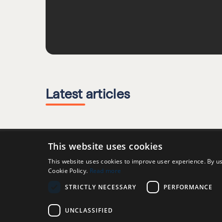
Latest articles
This website uses cookies
This website uses cookies to improve user experience. By us
Cookie Policy.
Read more
The Ultimate Email Deliverability Tool. Reach the
STRICTLY NECESSARY
PERFORMANCE
inbox, not the spam folder.
UNCLASSIFIED