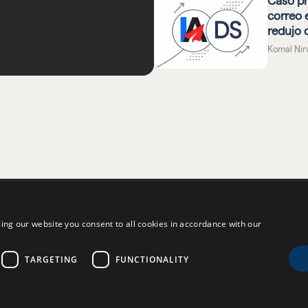
Caso pr
correo 
redujo 
Komal Nirv
PRODUCT
GET STARTED
R
ing our website you consent to all cookies in accordance with our
Inicio
Regístrate ahora
H
Características
Reserva una demostración en vivo
Ve
TARGETING
FUNCTIONALITY
Precios
Afíliate a
B
Blog
Iniciar sesión
C
Ayuda
V