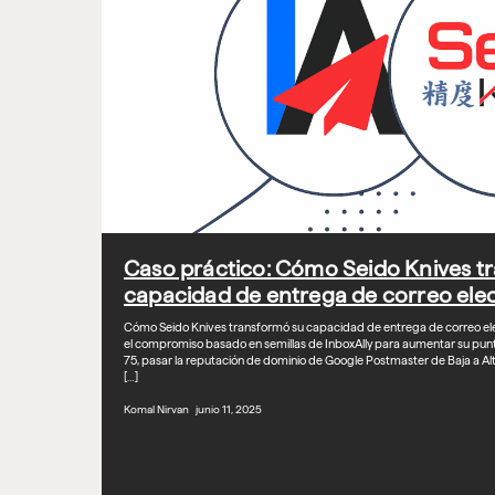
Caso práctico: Cómo Seido Knives t
capacidad de entrega de correo elec
Cómo Seido Knives transformó su capacidad de entrega de correo elect
el compromiso basado en semillas de InboxAlly para aumentar su punt
75, pasar la reputación de dominio de Google Postmaster de Baja a Alta
[…]
Komal Nirvan junio 11, 2025