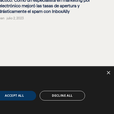
áctico: Cómo un especialista en marketing por
electrónico mejoró las tasas de apertura y
drásticamente el spam con InboxAlly
an julio 2, 2023
×
ESOURCES
erramienta de calentamiento del correo electrónico
rificación de listas de correo electrónico
ACCEPT ALL
DECLINE ALL
úsqueda en la base de datos de spam
omprobador de correo basura
erificador de palabras spam