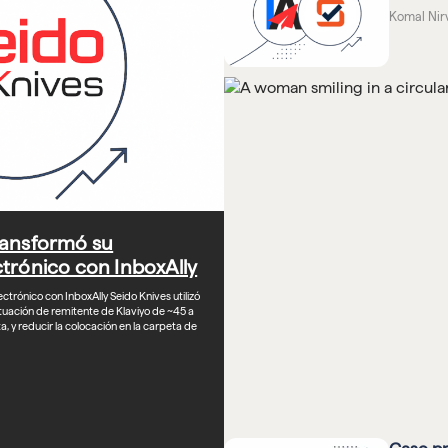
Komal Nir
ransformó su
trónico con InboxAlly
rónico con InboxAlly Seido Knives utilizó
uación de remitente de Klaviyo de ~45 a
, y reducir la colocación en la carpeta de