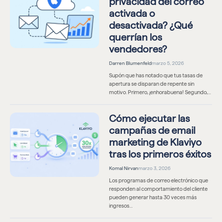
privacidad del correo
activada o
desactivada? ¿Qué
querrían los
vendedores?
Darren Blumenfeld
marzo 5, 2026
Supón que has notado que tus tasas de
apertura se disparan de repente sin
motivo. Primero, ¡enhorabuena! Segundo,…
Cómo ejecutar las
campañas de email
marketing de Klaviyo
tras los primeros éxitos
Komal Nirvan
marzo 3, 2026
Los programas de correo electrónico que
responden al comportamiento del cliente
pueden generar hasta 30 veces más
ingresos…