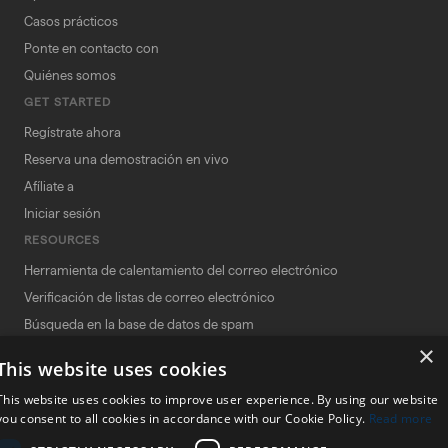
Casos prácticos
Ponte en contacto con
Quiénes somos
GET STARTED
Regístrate ahora
Reserva una demostración en vivo
Afíliate a
Iniciar sesión
RESOURCES
Herramienta de calentamiento del correo electrónico
Verificación de listas de correo electrónico
Búsqueda en la base de datos de spam
×
Comprobador de correo basura
This website uses cookies
Verificador de palabras spam
This website uses cookies to improve user experience. By using our website
Términos y condiciones
you consent to all cookies in accordance with our Cookie Policy.
Read more
Política de acuerdos de afiliación