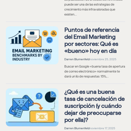
puede ser una de las estrategias de
crecimiento más infravaloradas que
existen.…
Puntos de referencia
del Email Marketing
por sectores: Qué es
«bueno» hoy en día
Darren Blumenfeld
noviembre 25, 2025
Buscar en Google «buena tasa de apertura
de correo electrónico» normalmente te
dará un lío de respuestas: 15%,…
¿Qué es una buena
tasa de cancelación de
suscripción (y cuándo
dejar de preocuparse
por ella)?
Darren Blumenfeld
noviembre 17, 2025