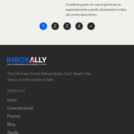
A nadie le gusta ver que la gente se va,
especialmente cuando abandonan tu lista
de correo electrónico.…
1
2
3
4
>
The Ultimate Email Deliverability Tool. Reach the
inbox, not the spam folder.
PRODUCT
Inicio
Características
Precios
Blog
Ayuda