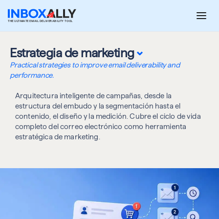
Saltar
al
THE ULTIMATE EMAIL DELIVERABILITY TOOL
contenido
⌄
Estrategia de marketing
Practical strategies to improve email deliverability and
performance.
Arquitectura inteligente de campañas, desde la
estructura del embudo y la segmentación hasta el
contenido, el diseño y la medición. Cubre el ciclo de vida
completo del correo electrónico como herramienta
estratégica de marketing.