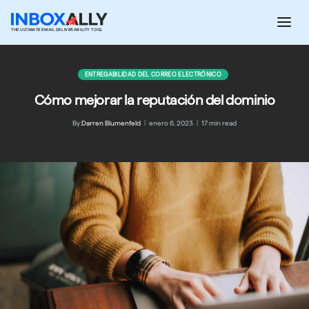
Saltar
al
THE ULTIMATE EMAIL DELIVERABILITY TOOL
contenido
ENTREGABILIDAD DEL CORREO ELECTRÓNICO
Cómo mejorar la reputación del dominio
By:
Darren Blumenfeld
|
enero 6, 2023
|
17 min read