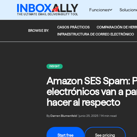
Saltar
al
Funciones
Solucion
THE ULTIMATE EMAIL DELIVERABILITY TOOL
contenido
CASOS PRÁCTICOS
COMPARACIÓN DE HERR
BROWSE BY:
INFRAESTRUCTURA DE CORREO ELECTRÓNICO
INSIGHT
Amazon SES Spam: Po
electrónicos van a pa
hacer al respecto
By:
Darren Blumenfeld
|
junio 25, 2025
|
14 min read
Start free
See pricing