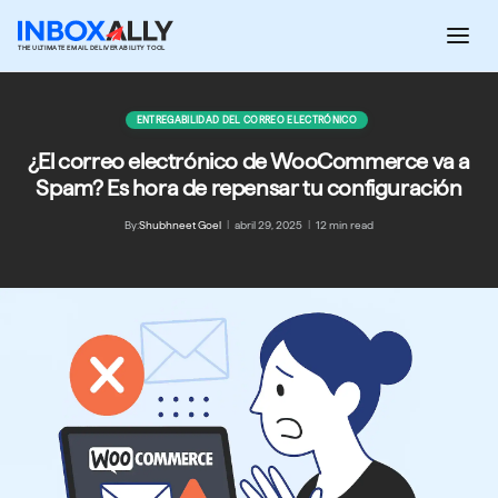
Saltar
al
THE ULTIMATE EMAIL DELIVERABILITY TOOL
contenido
ENTREGABILIDAD DEL CORREO ELECTRÓNICO
¿El correo electrónico de WooCommerce va a
Spam? Es hora de repensar tu configuración
By:
Shubhneet Goel
|
abril 29, 2025
|
12 min read