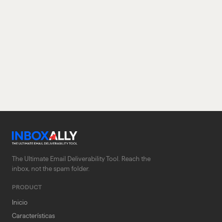
The Ultimate Email Deliverability Tool. Reach the
inbox, not the spam folder.
PRODUCT
Inicio
Características