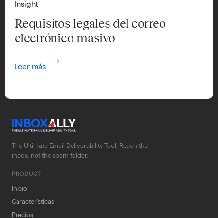
Insight
Requisitos legales del correo
electrónico masivo
Leer más
The Ultimate Email Deliverability Tool. Reach the
inbox, not the spam folder.
PRODUCT
Inicio
Características
Precios