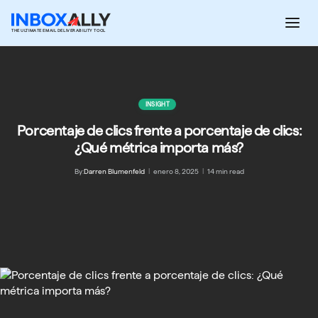
Saltar
al
THE ULTIMATE EMAIL DELIVERABILITY TOOL
contenido
INSIGHT
Porcentaje de clics frente a porcentaje de clics:
¿Qué métrica importa más?
By:
Darren Blumenfeld
|
enero 8, 2025
|
14 min read