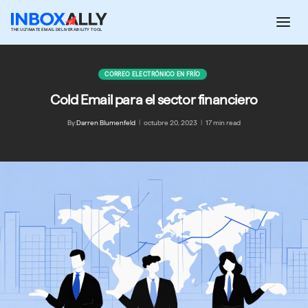
Saltar
al
THE ULTIMATE EMAIL DELIVERABILITY TOOL
contenido
CORREO ELECTRÓNICO EN FRÍO
Cold Email para el sector financiero
By:
Darren Blumenfeld
|
octubre 20, 2023
|
17 min read