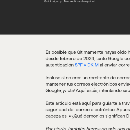
Quick sign up | No credit card required
Es posible que últimamente hayas oído
desde febrero de 2024, tanto Google com
autenticación
SPF y DKIM
al enviar corre
Incluso si no eres un remitente de corr
mantener tus correos electrónicos envia
Google, ¡viola! Aquí estás, intentando s
Este artículo está aquí para guiarte a tra
seguridad del correo electrónico. Apuest
cabeza es: «¿Qué demonios significan 
Por cierto, también hemos creado una prá