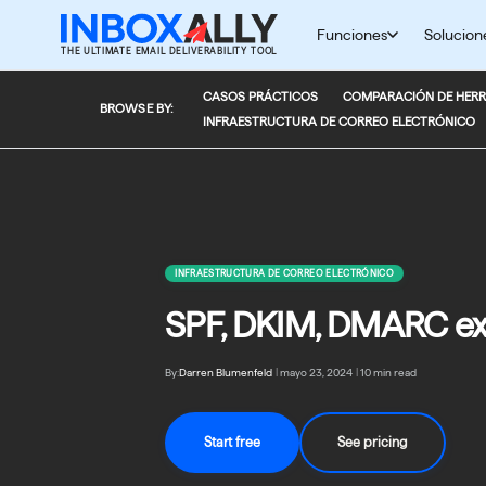
Saltar
al
Funciones
Solucion
THE ULTIMATE EMAIL DELIVERABILITY TOOL
contenido
CASOS PRÁCTICOS
COMPARACIÓN DE HERR
BROWSE BY:
INFRAESTRUCTURA DE CORREO ELECTRÓNICO
INFRAESTRUCTURA DE CORREO ELECTRÓNICO
SPF, DKIM, DMARC exp
By:
Darren Blumenfeld
|
mayo 23, 2024
|
10 min read
Start free
See pricing