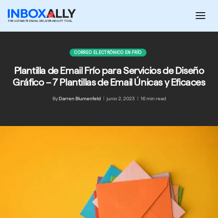
Saltar
al
THE ULTIMATE EMAIL DELIVERABILITY TOOL
contenido
CORREO ELECTRÓNICO EN FRÍO
Plantilla de Email Frío para Servicios de Diseño
Gráfico – 7 Plantillas de Email Únicas y Eficaces
By:
Darren Blumenfeld
|
junio 2, 2023
|
16 min read