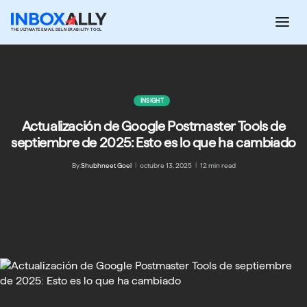
Saltar
al
THE ULTIMATE EMAIL DELIVERABILITY TOOL
contenido
INSIGHT
Actualización de Google Postmaster Tools de
septiembre de 2025: Esto es lo que ha cambiado
By:
Shubhneet Goel
|
octubre 13, 2025
|
12 min read