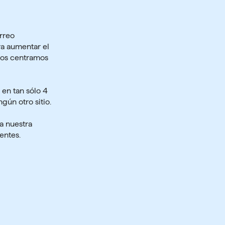
rreo
ra aumentar el
 nos centramos
en tan sólo 4
gún otro sitio.
a nuestra
entes.