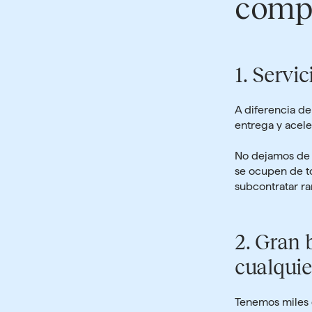
comp
1.
Servic
A diferencia d
entrega y acele
No dejamos de 
se ocupen de to
subcontratar r
2.
Gran b
cualqui
Tenemos
miles