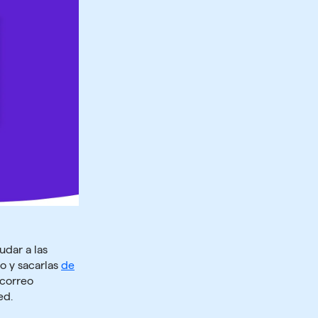
udar a las
o y sacarlas
de
 correo
ed.