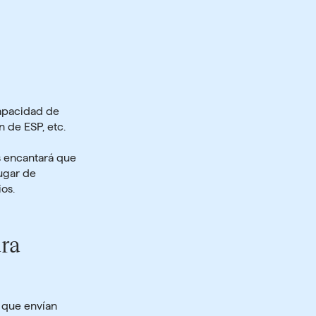
capacidad de
 de ESP, etc.
s encantará que
ugar de
os.
ara
s que envían