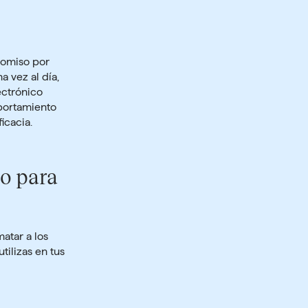
romiso por
a vez al día,
ectrónico
portamiento
icacia.
o para
atar a los
tilizas en tus