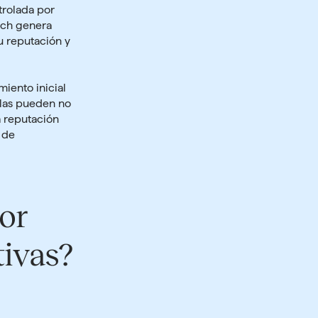
trolada por
ach genera
u reputación y
iento inicial
glas pueden no
a reputación
 de
or
tivas?