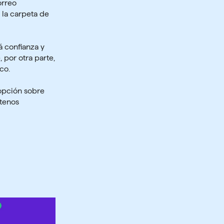
orreo
 la carpeta de
á confianza y
 por otra parte,
co.
 opción
sobre
ítenos