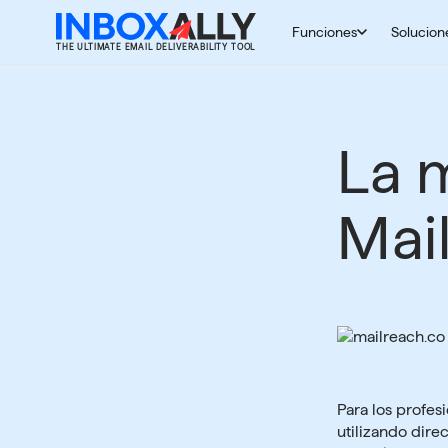
Saltar
al
Funciones
Solucion
THE ULTIMATE EMAIL DELIVERABILITY TOOL
contenido
La m
Mai
Para los profes
utilizando dire