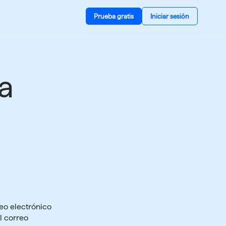
Prueba gratis
Iniciar sesión
 a
eo electrónico
l correo