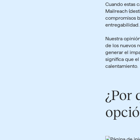
Cuando estas ca
Mailreach (des
compromisos bás
entregabilidad.
Nuestra opinión
de los nuevos 
generar el impa
significa que e
calentamiento.
¿Por 
opció