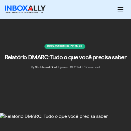
Pular
para
THE ULTIMATE EMAIL DELIVERABILITY TOOL
o
conteúdo
INFRAESTRUTURA DE EMAIL
Relatório DMARC: Tudo o que você precisa saber
By:
Shubhneet Goel
|
janeiro 19, 2024
|
12 min read