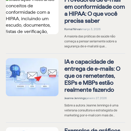
em conformidade com
a HIPAA: O que você
precisa saber
Komal Nirvan
março 3, 2026
A maioria das práticas de saúde não
começa a pensar seriamente sobre a
segurança de e-mail até que…
IA e capacidade de
entrega de e-mails: O
que os remetentes,
ESPs e MBPs estão
realmente fazendo
Jeanne Jennings
janeiro 27, 2026
Sobre a autora: Jeanne Jennings é uma
veterana consultora e estrategista de
marketing por e-mail com mais de…
Exemplos de gráficos