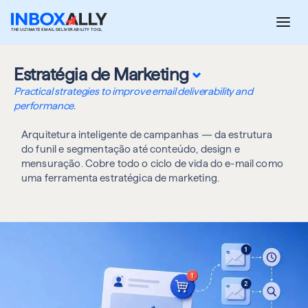
Pular
para
THE ULTIMATE EMAIL DELIVERABILITY TOOL
o
conteúdo
⌄
Estratégia de Marketing
Practical strategies to improve email deliverability and
performance.
Arquitetura inteligente de campanhas — da estrutura
do funil e segmentação até conteúdo, design e
mensuração. Cobre todo o ciclo de vida do e-mail como
uma ferramenta estratégica de marketing.