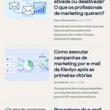
ativada ou desativada?
O que os profissionais
de marketing querem?
Darren Blumenfeld
março 5, 2026
Suponha que você tenha notado que suas
taxas de abertura subitamente
dispararam sem motivo. Primeiro,
parabéns! Em segundo…
Como executar
campanhas de
marketing por e-mail
da Klaviyo após as
primeiras vitórias
Komal Nirvan
março 3, 2026
Os programas de e-mail que respondem
ao comportamento do cliente podem
gerar até 30 vezes mais receita por…
Provedores de e-mail