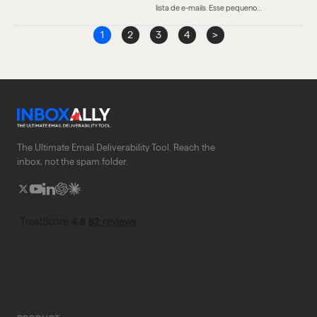
lista de e-mails. Esse pequeno…
1
2
3
4
>
The Ultimate Email Deliverability Tool. Reach the
inbox, not the spam folder.