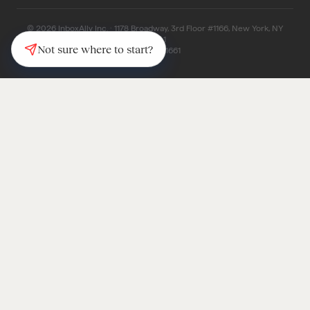
© 2026 InboxAlly Inc. · 1178 Broadway, 3rd Floor #1166, New York, NY
10001
Not sure where to start?
(347) 997-1661