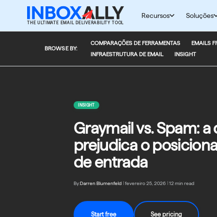
Pular
para
Recursos
Soluções
THE ULTIMATE EMAIL DELIVERABILITY TOOL
o
conteúdo
COMPARAÇÕES DE FERRAMENTAS
EMAILS F
BROWSE BY:
INFRAESTRUTURA DE EMAIL
INSIGHT
INSIGHT
Graymail vs. Spam: a
prejudica o posicion
de entrada
By:
Darren Blumenfeld
|
fevereiro 25, 2026
|
12 min read
Start free
See pricing