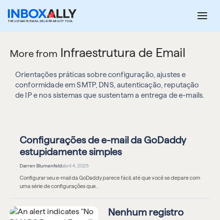
Pular
para
THE ULTIMATE EMAIL DELIVERABILITY TOOL
o
conteúdo
Infraestrutura de Email
More from
Orientações práticas sobre configuração, ajustes e
conformidade em SMTP, DNS, autenticação, reputação
de IP e nos sistemas que sustentam a entrega de e-mails.
Configurações de e-mail da GoDaddy
estupidamente simples
Darren Blumenfeld
abril 4, 2025
Configurar seu e-mail da GoDaddy parece fácil, até que você se depare com
uma série de configurações que…
Nenhum registro