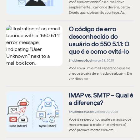
Você clica em“enviar” e o e-mail deve
simplesmente… cair onde deveria, certo?
Exceto quando isso não acontece. As…
O código de erro
desconhecido do
usuário do 550 5.1.1: O
que é e como evitá-lo
Shubhneet Goel
março 28, 2025
Você envia um e-mail, esperando que ele
chegue à caixa de entrada de alguém. Em
vez disso, ele…
IMAP vs. SMTP – Qual é
a diferença?
Shubhneet Goel
fevereiro 20, 2025
Você já se perguntou qual é a mágica que
mantém seus e-mails em movimento?
Você provavelmente clica em…