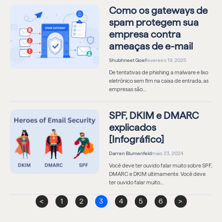
Como os gateways de
spam protegem sua
empresa contra
ameaças de e-mail
Shubhneet Goel
fevereiro 19, 2025
De tentativas de phishing a malware e lixo
eletrônico sem fim na caixa de entrada, as
empresas são…
SPF, DKIM e DMARC
explicados
[Infográfico]
Darren Blumenfeld
maio 23, 2024
Você deve ter ouvido falar muito sobre SPF,
DMARC e DKIM ultimamente. Você deve
ter ouvido falar muito…
<
1
2
3
4
5
6
>