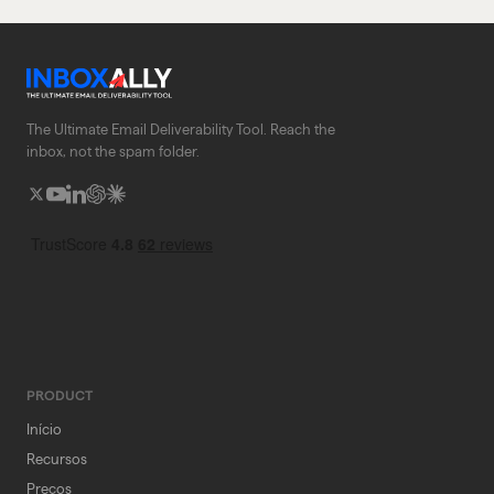
The Ultimate Email Deliverability Tool. Reach the
inbox, not the spam folder.
PRODUCT
Início
Recursos
Preços