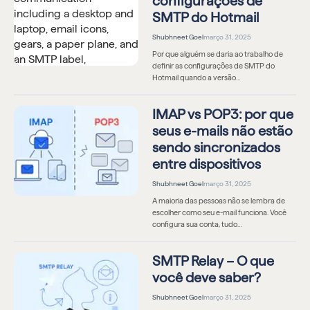
configurações de
SMTP do Hotmail
Shubhneet Goel
março 31, 2025
Por que alguém se daria ao trabalho de
definir as configurações de SMTP do
Hotmail quando a versão…
IMAP vs POP3: por que
seus e-mails não estão
sendo sincronizados
entre dispositivos
Shubhneet Goel
março 31, 2025
A maioria das pessoas não se lembra de
escolher como seu e-mail funciona. Você
configura sua conta, tudo…
SMTP Relay – O que
você deve saber?
Shubhneet Goel
março 31, 2025