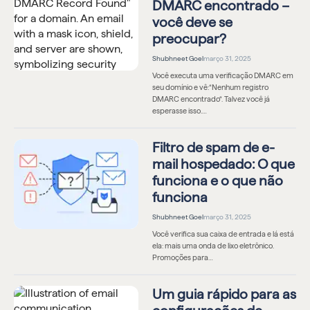
DMARC encontrado –
você deve se
preocupar?
Shubhneet Goel
março 31, 2025
Você executa uma verificação DMARC em
seu domínio e vê:“Nenhum registro
DMARC encontrado“. Talvez você já
esperasse isso.…
Filtro de spam de e-
mail hospedado: O que
funciona e o que não
funciona
Shubhneet Goel
março 31, 2025
Você verifica sua caixa de entrada e lá está
ela: mais uma onda de lixo eletrônico.
Promoções para…
Um guia rápido para as