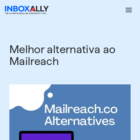
Pular
para
THE ULTIMATE EMAIL DELIVERABILITY TOOL
o
conteúdo
Melhor alternativa ao
Mailreach