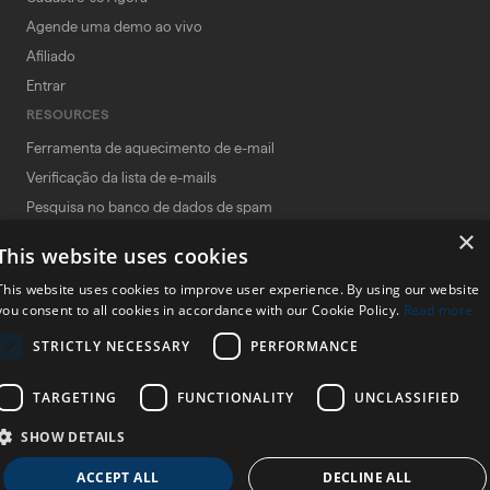
Agende uma demo ao vivo
Afiliado
Entrar
RESOURCES
Ferramenta de aquecimento de e-mail
Verificação da lista de e-mails
Pesquisa no banco de dados de spam
×
Verificador de spam de e-mail
This website uses cookies
Verificador de palavras de spam
This website uses cookies to improve user experience. By using our website
Termos e condições
you consent to all cookies in accordance with our Cookie Policy.
Read more
Política de Contrato de Afiliado
STRICTLY NECESSARY
PERFORMANCE
Política de privacidade
TARGETING
FUNCTIONALITY
UNCLASSIFIED
SHOW DETAILS
© 2026 InboxAlly Inc. · 1178 Broadway, 3rd Floor #1166, New York, NY
10001
ACCEPT ALL
DECLINE ALL
(347) 997-1661