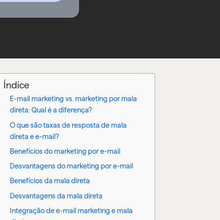
Índice
E-mail marketing vs. marketing por mala
direta: Qual é a diferença?
O que são taxas de resposta de mala
direta e e-mail?
Benefícios do marketing por e-mail
Desvantagens do marketing por e-mail
Benefícios da mala direta
Desvantagens da mala direta
Integração de e-mail marketing e mala