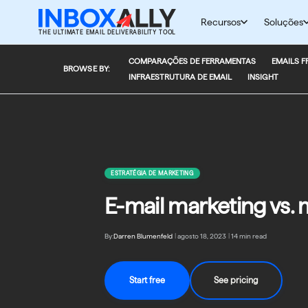
Pular
para
Recursos
Soluções
THE ULTIMATE EMAIL DELIVERABILITY TOOL
o
conteúdo
COMPARAÇÕES DE FERRAMENTAS
EMAILS F
BROWSE BY:
INFRAESTRUTURA DE EMAIL
INSIGHT
ESTRATÉGIA DE MARKETING
E-mail marketing vs. 
By:
Darren Blumenfeld
|
agosto 18, 2023
|
14 min read
Start free
See pricing