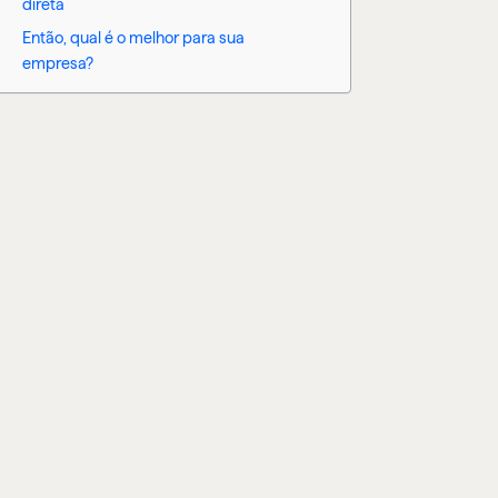
direta
Então, qual é o melhor para sua
empresa?